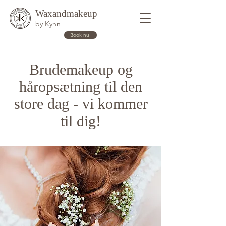
Waxandmakeup
by Kyhn
Book nu
Brudemakeup og
håropsætning til den
store dag - vi kommer
til dig!