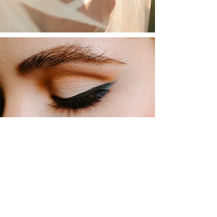
Den perfekte brudemakeup –
vis mig din idé
Har du selv idéer eller input til, hvordan din
brudemakeup skal sidde, så vis mig dem
gerne. En rigtigt god idé er, at finde
billeder af det du ønsker dig, som vi kan