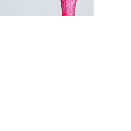
Besøg os i Søborg
Kom ned i vores klinik og prøv en af vores
mange behandlinger.
Hos Waxandmakeup har vi efterhånden stor
erfaring og kunder, der kommer fra hele
nærområdet omkring: Lyngby, Helleup,
Gentofte, Bagsværd. Gladsaxe og resten af
København – for at få en behandling med
sugaring.